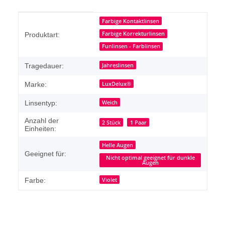
Produkteigenschaft
Wert
Farbige Kontaktlinsen
Farbige Korrekturlinsen
Produktart:
Funlinsen - Farblinsen
Jahreslinsen
Tragedauer:
LuxDelux®
Marke:
Weich
Linsentyp:
Anzahl der
2 Stück
1 Paar
Einheiten:
Helle Augen
Geeignet für:
Nicht optimal geeignet für dunkle
Augen
Violet
Farbe: