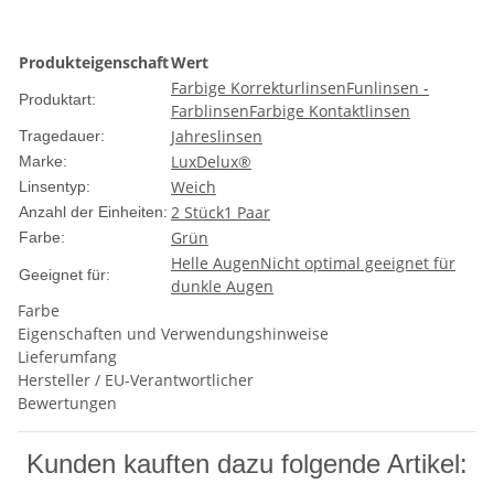
Produkteigenschaft
Wert
Farbige Korrekturlinsen
Funlinsen -
Produktart:
Farblinsen
Farbige Kontaktlinsen
Jahreslinsen
Tragedauer:
LuxDelux®
Marke:
Weich
Linsentyp:
2 Stück
1 Paar
Anzahl der Einheiten:
Grün
Farbe:
Helle Augen
Nicht optimal geeignet für
Geeignet für:
dunkle Augen
Farbe
Eigenschaften und Verwendungshinweise
Lieferumfang
Hersteller / EU-Verantwortlicher
Bewertungen
Kunden kauften dazu folgende Artikel: