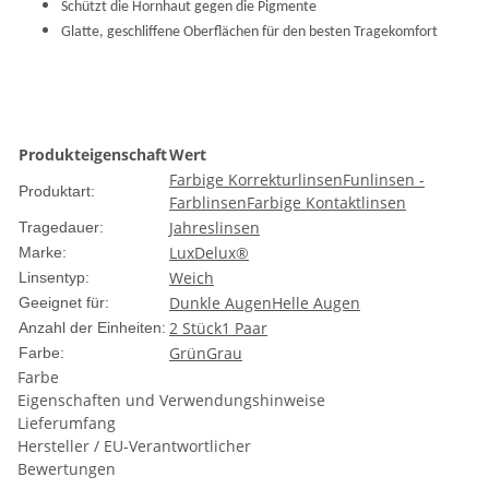
Schützt die Hornhaut gegen die Pigmente
Glatte, geschliffene Oberflächen für den besten Tragekomfort
Produkteigenschaft
Wert
Farbige Korrekturlinsen
Funlinsen -
Produktart:
Farblinsen
Farbige Kontaktlinsen
Jahreslinsen
Tragedauer:
LuxDelux®
Marke:
Weich
Linsentyp:
Dunkle Augen
Helle Augen
Geeignet für:
2 Stück
1 Paar
Anzahl der Einheiten:
Grün
Grau
Farbe:
Farbe
Eigenschaften und Verwendungshinweise
Lieferumfang
Hersteller / EU-Verantwortlicher
Bewertungen