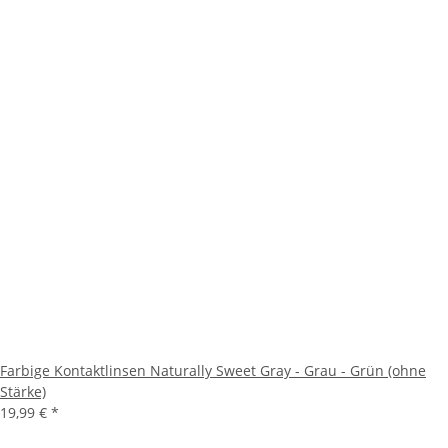
Farbige Kontaktlinsen Naturally Sweet Gray - Grau - Grün (ohne
Stärke)
19,99 €
*