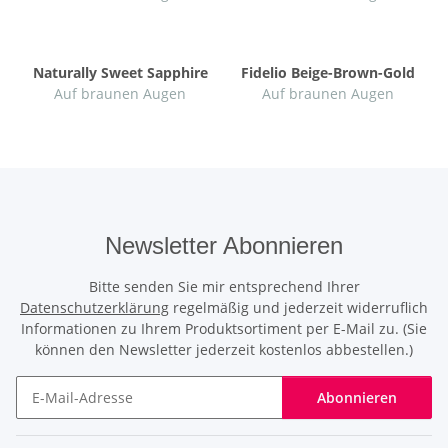
Naturally Sweet Sapphire
Fidelio Beige-Brown-Gold
Auf braunen Augen
Auf braunen Augen
Newsletter Abonnieren
Bitte senden Sie mir entsprechend Ihrer
Datenschutzerklärung
regelmäßig und jederzeit widerruflich
Informationen zu Ihrem Produktsortiment per E-Mail zu. (Sie
können den Newsletter jederzeit kostenlos abbestellen.)
Abonnieren
Newsletter Abonnieren