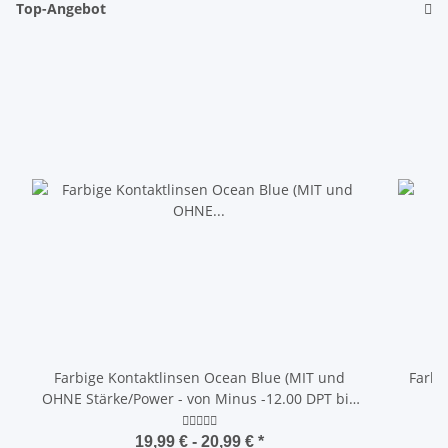
Top-Angebot
Farbige Kontaktlinsen Ocean Blue (MIT und
Farbi
OHNE Stärke/Power - von Minus -12.00 DPT bis
Plus +5.00 DPT)
19,99 € -
20,99 €
*