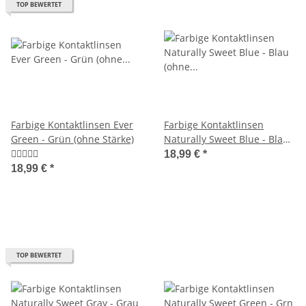
TOP BEWERTET
Farbige Kontaktlinsen Ever
Farbige Kontaktlinsen
Green - Grün (ohne Stärke)
Naturally Sweet Blue - Blau
(ohne Stärke)
18,99 €
*
18,99 €
*
TOP BEWERTET