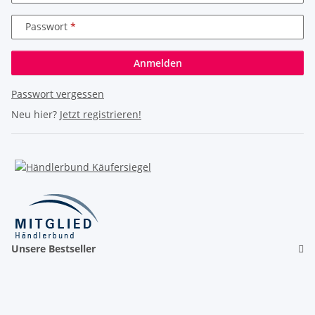
Passwort
Anmelden
Passwort vergessen
Neu hier?
Jetzt registrieren!
Unsere Bestseller