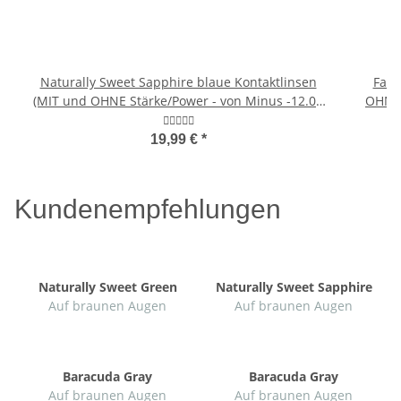
Naturally Sweet Sapphire blaue Kontaktlinsen
Farb
(MIT und OHNE Stärke/Power - von Minus -12.00
OHNE 
DPT bis Plus +5.00 DPT)
19,99 €
*
Kundenempfehlungen
Naturally Sweet Green
Naturally Sweet Sapphire
Auf braunen Augen
Auf braunen Augen
Baracuda Gray
Baracuda Gray
Auf braunen Augen
Auf braunen Augen