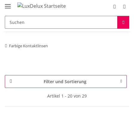
Farbige Kontaktlinsen
Filter und Sortierung
Artikel 1 - 20 von 29