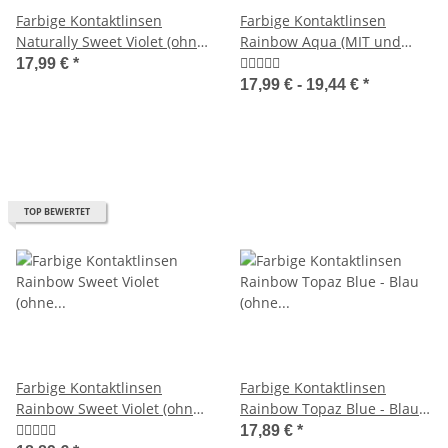
Farbige Kontaktlinsen
Farbige Kontaktlinsen
Naturally Sweet Violet (ohne
Rainbow Aqua (MIT und
Stärke)
OHNE Stärke/Power - von
17,99 €
*
Minus -12.00 DPT bis Plus
17,99 € -
19,44 €
*
+5.00 DPT)
TOP BEWERTET
Farbige Kontaktlinsen
Farbige Kontaktlinsen
Rainbow Sweet Violet (ohne
Rainbow Topaz Blue - Blau
Stärke)
(ohne Stärke)
17,89 €
*