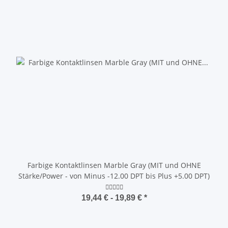
Farbige Kontaktlinsen Marble Gray (MIT und OHNE
Stärke/Power - von Minus -12.00 DPT bis Plus +5.00 DPT)
19,44 € -
19,89 €
*