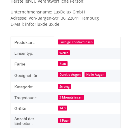
Hersteller/EU Verantwortliche Person:
Unternehmensname: LuxDelux GmbH
Adresse: Von-Bargen-Str. 36, 22041 Hamburg
E-Mail:
info@luxdelux.de
Produkteigenschaft
Wert
Farbige Kontaktlinsen
Produktart:
Weich
Linsentyp:
Blau
Farbe:
Dunkle Augen
Helle Augen
Geeignet für:
Strong
Kategorie:
3 Monatslinsen
Tragedauer:
14.0
Größe:
Anzahl der
1 Paar
Einheiten: