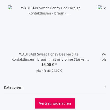
WABI SABI Sweet Honey Bee Farbige
WABI
Kontaktlinsen - braun - mit und ohne Stärke -
blau - mit und ohne Stärke - hochd
hochdeckende 3 Monatslinsen
15,00 €
*
Alter Preis:
24,99 €
Kategorien
Vertrag widerrufen