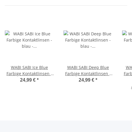
WABI SABI Ice Blue
WABI SABI Deep Blue
WA
Farbige Kontaktlinsen -
Farbige Kontaktlinsen -
Farb
blau - hochdeckende 3
blau - hochdeckende 3
blau - 
24,99 €
*
24,99 €
*
Monatslinsen 0.00 OHNE
Monatslinsen 0.00 OHNE
Stär
Stärke
Stärke