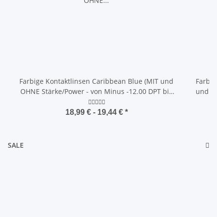
Farbige Kontaktlinsen Caribbean Blue (MIT und
Farbig
OHNE Stärke/Power - von Minus -12.00 DPT bis
und OH
Plus +5.00 DPT)
18,99 € -
19,44 €
*
SALE