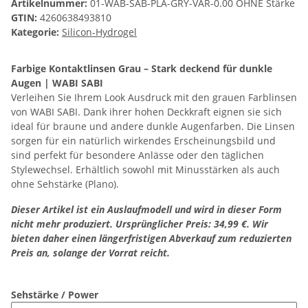
Artikelnummer:
01-WAB-SAB-PLA-GRY-VAR-0.00 OHNE Stärke
GTIN:
4260638493810
Kategorie:
Silicon-Hydrogel
Farbige Kontaktlinsen Grau – Stark deckend für dunkle
Augen | WABI SABI
Verleihen Sie Ihrem Look Ausdruck mit den grauen Farblinsen
von WABI SABI. Dank ihrer hohen Deckkraft eignen sie sich
ideal für braune und andere dunkle Augenfarben. Die Linsen
sorgen für ein natürlich wirkendes Erscheinungsbild und
sind perfekt für besondere Anlässe oder den täglichen
Stylewechsel. Erhältlich sowohl mit Minusstärken als auch
ohne Sehstärke (Plano).
Dieser Artikel ist ein Auslaufmodell und wird in dieser Form
nicht mehr produziert. Ursprünglicher Preis: 34,99 €. Wir
bieten daher einen längerfristigen Abverkauf zum reduzierten
Preis an, solange der Vorrat reicht.
Sehstärke / Power