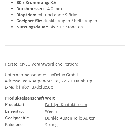
BC / Krümmung:
8.6
Durchmesser:
14.0 mm
Dioptrien:
mit und ohne Stärke
Geeignet für:
dunkle Augen / helle Augen
Nutzungsdauer:
bis zu 3 Monaten
Hersteller/EU Verantwortliche Person:
Unternehmensname: LuxDelux GmbH
Adresse: Von-Bargen-Str. 36, 22041 Hamburg
E-Mail:
info@luxdelux.de
Produkteigenschaft
Wert
Farbige Kontaktlinsen
Produktart:
Weich
Linsentyp:
Dunkle Augen
Helle Augen
Geeignet für:
Strong
Kategorie: