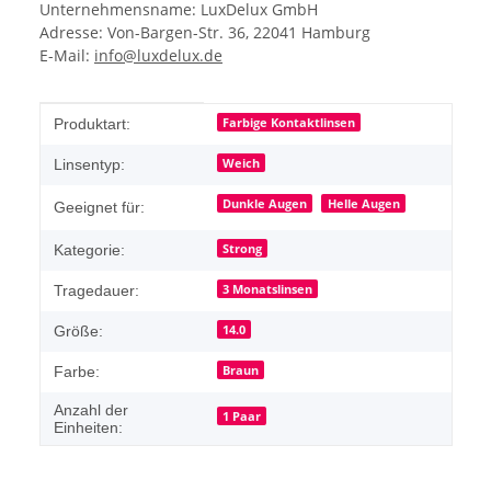
Unternehmensname: LuxDelux GmbH
Adresse: Von-Bargen-Str. 36, 22041 Hamburg
E-Mail:
info@luxdelux.de
Produkteigenschaft
Wert
Farbige Kontaktlinsen
Produktart:
Weich
Linsentyp:
Dunkle Augen
Helle Augen
Geeignet für:
Strong
Kategorie:
3 Monatslinsen
Tragedauer:
14.0
Größe:
Braun
Farbe:
Anzahl der
1 Paar
Einheiten: