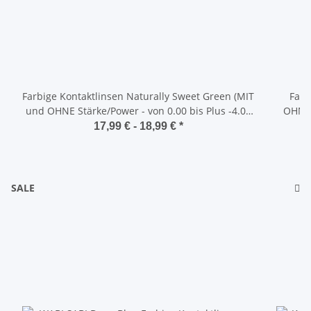
Farbige Kontaktlinsen Naturally Sweet Green (MIT
Farb
und OHNE Stärke/Power - von 0.00 bis Plus -4.00
OHNE 
DPT)
17,99 € -
18,99 €
*
SALE