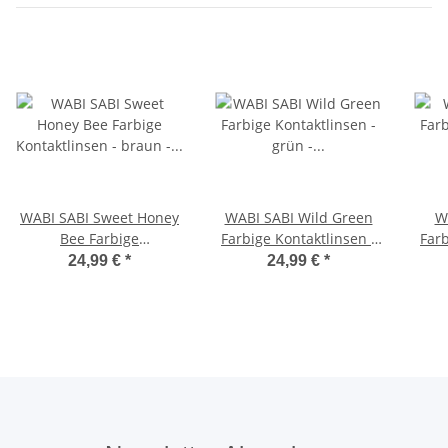
WABI SABI Sweet Honey
WABI SABI Wild Green
W
Bee Farbige
Farbige Kontaktlinsen -
Farb
Kontaktlinsen - braun -
grün - hochdeckende 3
blau - hochde
24,99 €
*
24,99 €
*
hochdeckende 3
Monatslinsen 0.00 OHNE
Mona
Monatslinsen 0.00 OHNE
Stärke
Stärke