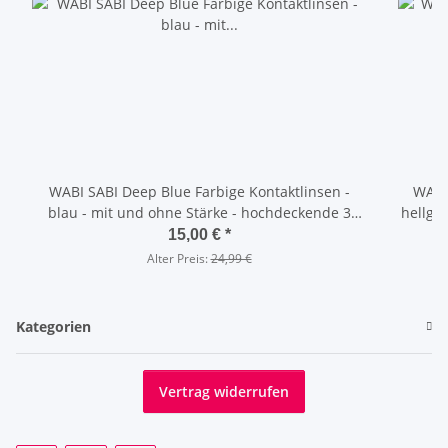
WABI SABI Deep Blue Farbige Kontaktlinsen -
WABI 
blau - mit und ohne Stärke - hochdeckende 3
hellgrau - mit und ohne Stärke -
Monatslinsen
15,00 €
*
Alter Preis:
24,99 €
Kategorien
Vertrag widerrufen