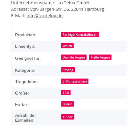
Unternehmensname: LuxDelux GmbH
Adresse: Von-Bargen-Str. 36, 22041 Hamburg
E-Mail:
info@luxdelux.de
Produkteigenschaft
Wert
Farbige Kontaktlinsen
Produktart:
Weich
Linsentyp:
Dunkle Augen
Helle Augen
Geeignet für:
Strong
Kategorie:
3 Monatslinsen
Tragedauer:
14.0
Größe:
Braun
Farbe:
Anzahl der
1 Paar
Einheiten: