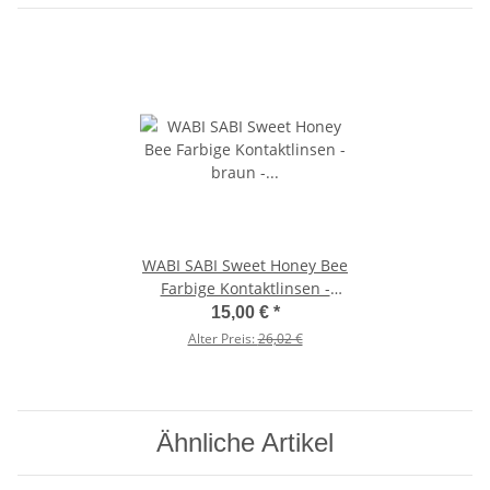
WABI SABI Sweet Honey Bee
Farbige Kontaktlinsen -
braun - mit und ohne Stärke
15,00 €
*
- hochdeckende 3
Alter Preis:
26,02 €
Monatslinsen -3.75 in Minus
Ähnliche Artikel