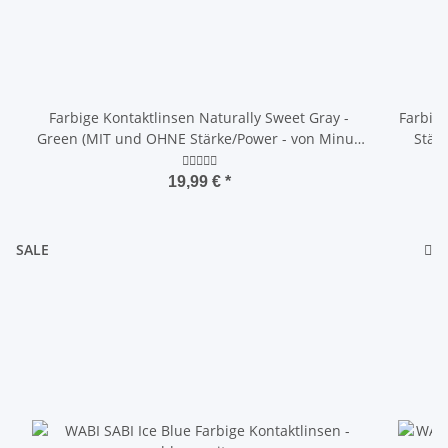
Farbige Kontaktlinsen Naturally Sweet Gray -
Farbig
Green (MIT und OHNE Stärke/Power - von Minus
Stär
-12.00 DPT bis Plus +5.00 DPT)
19,99 €
*
SALE