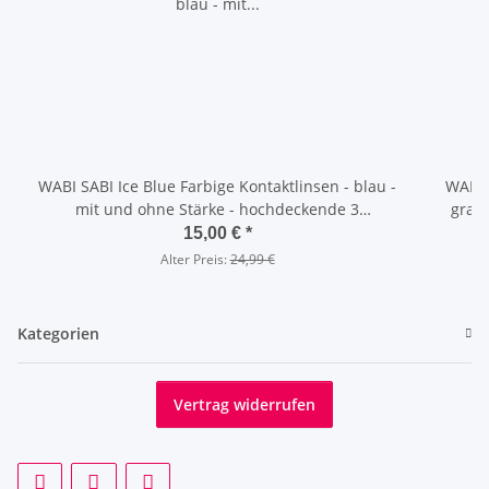
WABI SABI Ice Blue Farbige Kontaktlinsen - blau -
WABI 
mit und ohne Stärke - hochdeckende 3
grau - mit und ohne Stärke - hochd
Monatslinsen
15,00 €
*
Alter Preis:
24,99 €
Kategorien
Vertrag widerrufen