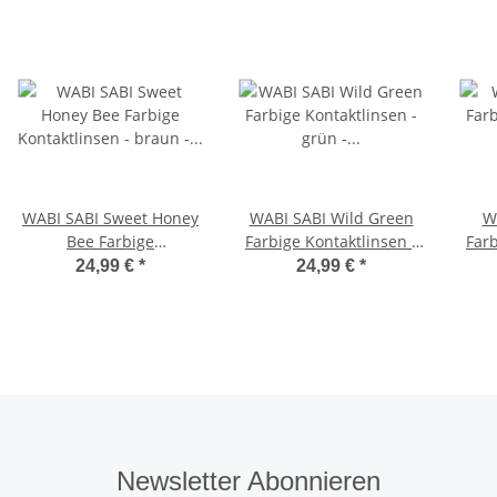
WABI SABI Sweet Honey
WABI SABI Wild Green
W
Bee Farbige
Farbige Kontaktlinsen -
Farb
Kontaktlinsen - braun -
grün - hochdeckende 3
blau - hochde
24,99 €
*
24,99 €
*
hochdeckende 3
Monatslinsen 0.00 OHNE
Mona
Monatslinsen 0.00 OHNE
Stärke
Stärke
Newsletter Abonnieren