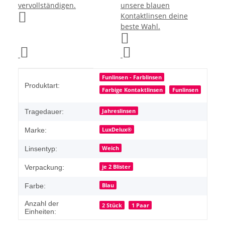
Produkteigenschaft
Wert
Funlinsen - Farblinsen
Produktart:
Farbige Kontaktlinsen
Funlinsen
Jahreslinsen
Tragedauer:
LuxDelux®
Marke:
Weich
Linsentyp:
je 2 Blister
Verpackung:
Blau
Farbe:
Anzahl der
2 Stück
1 Paar
Einheiten: