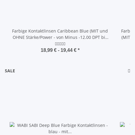
Farbige Kontaktlinsen Caribbean Blue (MIT und
Farbig
OHNE Stärke/Power - von Minus -12.00 DPT bis
(MIT u
Plus +5.00 DPT)
18,99 € -
19,44 €
*
SALE