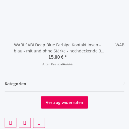
WABI SABI Deep Blue Farbige Kontaktlinsen -
WABI SA
blau - mit und ohne Stärke - hochdeckende 3
m
Monatslinsen
15,00 €
*
Alter Preis:
24,99 €
Kategorien
Vertrag widerrufen