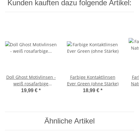
Kunden kauften dazu folgende Artikel:
Doll Ghost Motivlinsen -
Farbige Kontaktlinsen
Far
weiß rosafarbige
Ever Green (ohne Stärke)
Nat
Puppenaugen
19,99 €
*
18,99 €
*
Jahreslinsen LuxDelux
Ähnliche Artikel