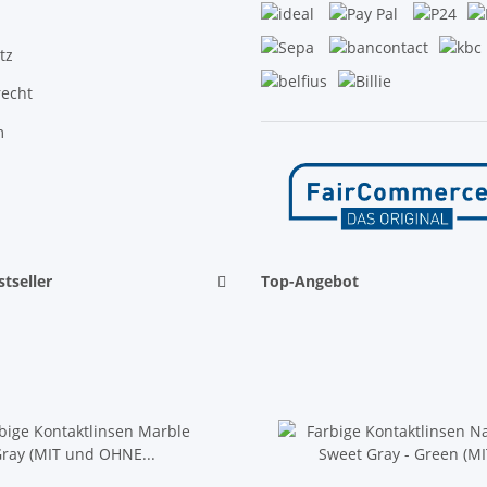
tz
recht
m
tseller
Top-Angebot