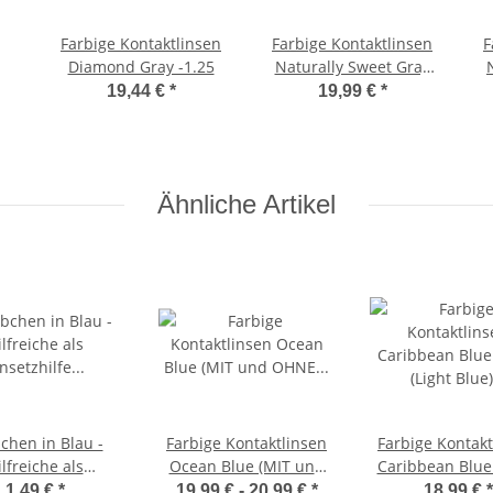
Farbige Kontaktlinsen
Farbige Kontaktlinsen
F
Diamond Gray -1.25
Naturally Sweet Gray
et
-1.25
19,44 €
*
19,99 €
*
at
Ähnliche Artikel
chen in Blau -
Farbige Kontaktlinsen
Farbige Kontakt
ilfreiche als
Ocean Blue (MIT und
Caribbean Blue 
nsetzhilfe für
OHNE Stärke/Power -
(Light Blue) 
1,49 €
*
19,99 € -
20,99 €
*
18,99 €
*