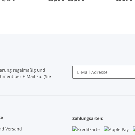
ktlinsen - klein
von Minus -12.00 DPT
Stärke)
nd handlich
bis Plus +5.00 DPT)
lärung
regelmäßig und
timent per E-Mail zu. (Sie
Newsletter Abonnieren
te
Zahlungsarten:
nd Versand