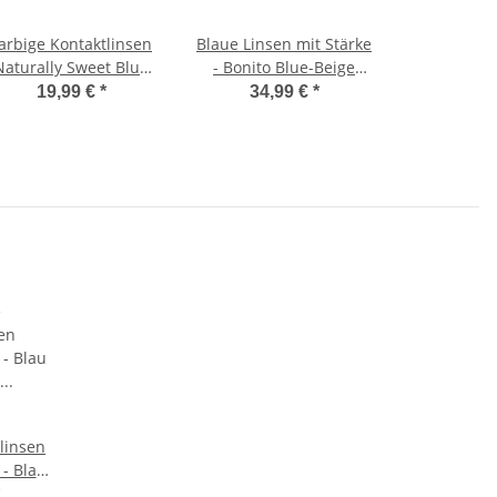
arbige Kontaktlinsen
Blaue Linsen mit Stärke
Naturally Sweet Blue
- Bonito Blue-Beige
-1.25
-1.25 DPT (in Minus) +
19,99 €
*
34,99 €
*
GRATIS BOX
linsen
- Blau
(ohne