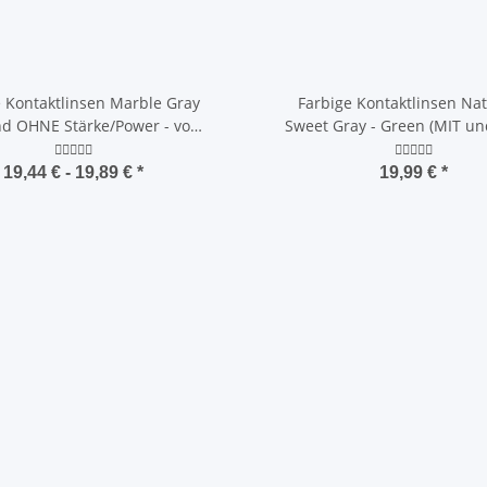
e Kontaktlinsen Marble Gray
Farbige Kontaktlinsen Nat
nd OHNE Stärke/Power - von
Sweet Gray - Green (MIT u
2.00 DPT bis Plus +5.00 DPT)
Stärke/Power - von Minus -1
bis Plus +5.00 DPT)
19,44 € -
19,89 €
*
19,99 €
*