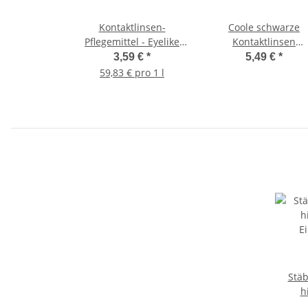
Kontaktlinsen-
Coole schwarze
Pflegemittel - Eyelike
Kontaktlinsen
Kombi Super 60ml -
Aufbewahrung als S
3,59 €
*
5,49 €
*
Linsen Flüssigkeit
magnetisch - Quadr
59,83 € pro 1 l
Design
Stäb
h
Ei