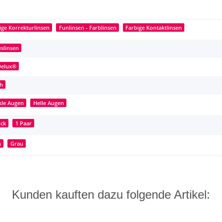
ige Korrekturlinsen
Funlinsen - Farblinsen
Farbige Kontaktlinsen
eslinsen
Delux®
h
le Augen
Helle Augen
ück
1 Paar
n
Grau
Kunden kauften dazu folgende Artikel: