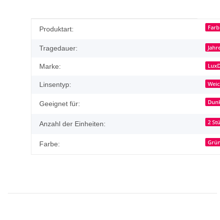
Produkteigenschaft
Wert
Farb
Produktart:
Jahr
Tragedauer:
Lux
Marke:
Weic
Linsentyp:
Dunk
Geeignet für:
2 St
Anzahl der Einheiten:
Grü
Farbe: