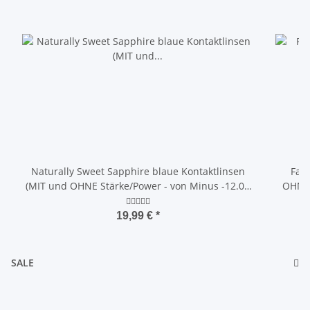
Naturally Sweet Sapphire blaue Kontaktlinsen
Farb
(MIT und OHNE Stärke/Power - von Minus -12.00
OHNE 
DPT bis Plus +5.00 DPT)
19,99 €
*
SALE