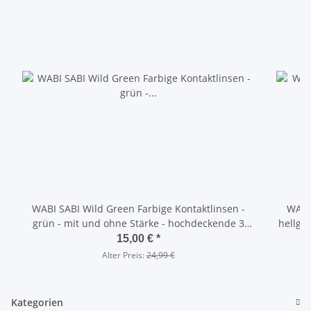
WABI SABI Wild Green Farbige Kontaktlinsen -
WABI 
grün - mit und ohne Stärke - hochdeckende 3
hellgrau - mit und ohne Stärke -
Monatslinsen
15,00 €
*
Alter Preis:
24,99 €
Kategorien