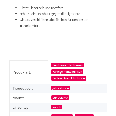
Bietet Sicherheit und Komfort
Schützt die Hornhaut gegen die Pigmente
Glatte, geschliffene Oberflächen für den besten
Tragekomfort
Produkteigenschaft
Wert
Funlinsen - Farblinsen
Farbige Kontaktlinsen
Produktart:
Farbige Korrekturlinsen
Jahreslinsen
Tragedauer:
LuxDelux®
Marke:
Weich
Linsentyp: