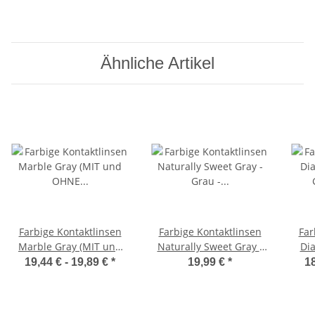
Ähnliche Artikel
Farbige Kontaktlinsen
Farbige Kontaktlinsen
Far
Marble Gray (MIT und
Naturally Sweet Gray -
Dia
OHNE Stärke/Power -
Grau - Grün (ohne
Gr
19,44 € -
19,89 €
*
19,99 €
*
18
von Minus -12.00 DPT
Stärke)
S
bis Plus +5.00 DPT)
Mi