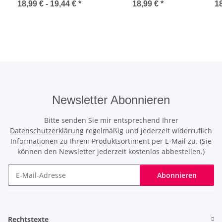
und OHNE Stärke/Power
(Light Blue) (ohne Stärke)
18,99 € -
19,44 €
*
18,99 €
*
18
- von Minus -12.00 DPT
Stä
bis Plus +5.00 DPT)
Newsletter Abonnieren
Bitte senden Sie mir entsprechend Ihrer
Datenschutzerklärung
regelmäßig und jederzeit widerruflich
Informationen zu Ihrem Produktsortiment per E-Mail zu. (Sie
können den Newsletter jederzeit kostenlos abbestellen.)
Abonnieren
Newsletter Abonnieren
Rechtstexte