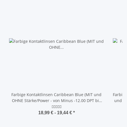
Farbige Kontaktlinsen Caribbean Blue (MIT und
Farbige
OHNE Stärke/Power - von Minus -12.00 DPT bis
und OH
Plus +5.00 DPT)
18,99 € -
19,44 €
*