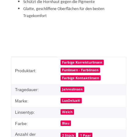
Schützt die Hornhaut gegen die Pigmente
Glatte, geschliffene Oberflächen für den besten
Tragekomfort
Produkteigenschaft
Wert
Farbige Korrekturlinsen
Funlinsen - Farblinsen
Produktart:
Farbige Kontaktlinsen
Jahreslinsen
Tragedauer:
LuxDelux®
Marke:
Weich
Linsentyp:
Blau
Farbe:
Anzahl der
2 Stück
1 Paar