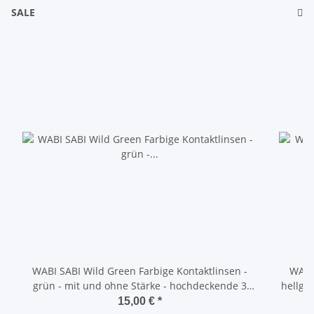
SALE
WABI SABI Wild Green Farbige Kontaktlinsen -
WABI 
grün - mit und ohne Stärke - hochdeckende 3
hellgrau - mit und ohne Stärke -
Monatslinsen
15,00 €
*