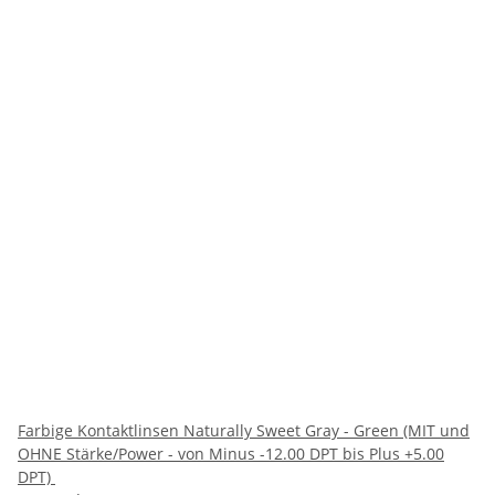
Farbige Kontaktlinsen Naturally Sweet Gray - Green (MIT und
OHNE Stärke/Power - von Minus -12.00 DPT bis Plus +5.00
DPT)