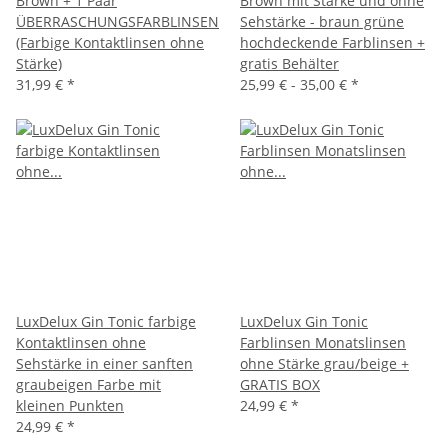
Brown + 1 Paar
Brown mit Stärke und ohne
ÜBERRASCHUNGSFARBLINSEN
Sehstärke - braun grüne
(Farbige Kontaktlinsen ohne
hochdeckende Farblinsen +
Stärke)
gratis Behälter
31,99 €
*
25,99 € -
35,00 €
*
LuxDelux Gin Tonic farbige
LuxDelux Gin Tonic
Kontaktlinsen ohne
Farblinsen Monatslinsen
Sehstärke in einer sanften
ohne Stärke grau/beige +
graubeigen Farbe mit
GRATIS BOX
kleinen Punkten
24,99 €
*
24,99 €
*